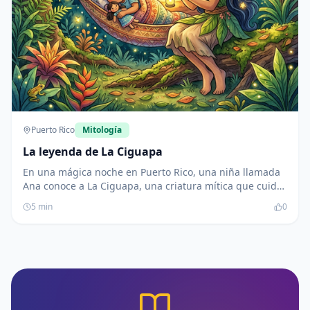
Puerto Rico
Mitología
La leyenda de La Ciguapa
En una mágica noche en Puerto Rico, una niña llamada
Ana conoce a La Ciguapa, una criatura mítica que cuida
la naturaleza. Juntas, aprenden sobre el valor de cuidar
5
min
0
el medio ambiente y la cultura de las festividades
puertorriqueñas, dejando una huella positiva en su
comunidad.