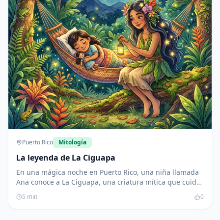
Puerto Rico
Mitología
La leyenda de La Ciguapa
En una mágica noche en Puerto Rico, una niña llamada
Ana conoce a La Ciguapa, una criatura mítica que cuida
la naturaleza. Juntas, aprenden sobre el valor de cuidar
5
min
0
el medio ambiente y la cultura de las festividades
puertorriqueñas, dejando una huella positiva en su