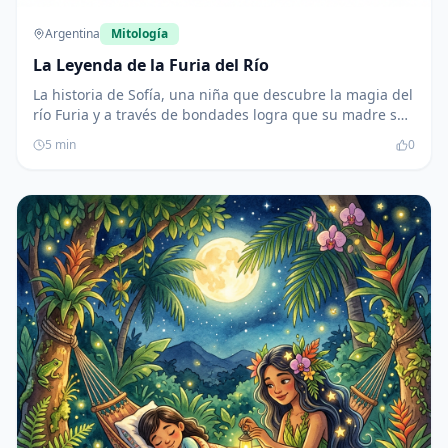
Argentina
Mitología
La Leyenda de la Furia del Río
La historia de Sofía, una niña que descubre la magia del
río Furia y a través de bondades logra que su madre se
recupere. A partir de su experiencia, enseña a su
5
min
0
comunidad a cuidar de la naturaleza y celebrar la
amistad con el río.