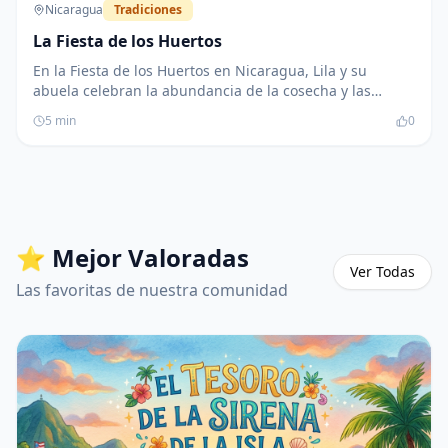
Nicaragua
Tradiciones
La Fiesta de los Huertos
En la Fiesta de los Huertos en Nicaragua, Lila y su
abuela celebran la abundancia de la cosecha y las
tradiciones del pueblo. A través de la música, las
5
min
0
historias y la creatividad, Lila aprende la importancia de
su herencia cultural y el valor de la unión familiar.
⭐ Mejor Valoradas
Ver Todas
Las favoritas de nuestra comunidad