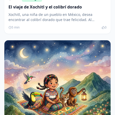
El viaje de Xochitl y el colibrí dorado
Xochitl, una niña de un pueblo en México, desea
encontrar al colibrí dorado que trae felicidad. Al
encontrarlo, recibe un regalo especial: pétalos que
5
min
0
llenan su comunidad de alegría y amor.