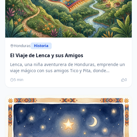
Honduras
Historia
El Viaje de Lenca y sus Amigos
Lenca, una niña aventurera de Honduras, emprende un
viaje mágico con sus amigos Tico y Pita, donde
aprenden sobre la importancia de cuidar la naturaleza.
5
min
0
Gracias a su amistad y respeto por el medio ambiente,
reciben la ayuda de un hada que concede su deseo de
enseñar a otros niños a amar y proteger su entorno.